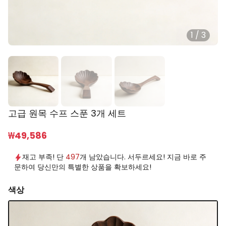
1
/
3
고급 원목 수프 스푼 3개 세트
₩
49,586
재고 부족! 단
497
개 남았습니다. 서두르세요! 지금 바로 주
문하여 당신만의 특별한 상품을 확보하세요!
색상